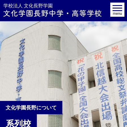
学校法人 文
toggle
navig
menu
文化学園長野について
系列校