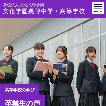
学校法人 文
toggle
navig
menu
高等学校の学び
卒業生の声