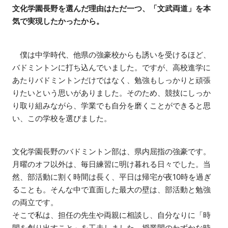
文化学園長野を選んだ理由はただ一つ、「文武両道」を本
気で実現したかったから。
僕は中学時代、他県の強豪校からも誘いを受けるほど、
バドミントンに打ち込んでいました。ですが、高校進学に
あたりバドミントンだけではなく、勉強もしっかりと頑張
りたいという思いがありました。そのため、競技にしっか
り取り組みながら、学業でも自分を磨くことができると思
い、この学校を選びました。
文化学園長野のバドミントン部は、県内屈指の強豪です。
月曜のオフ以外は、毎日練習に明け暮れる日々でした。当
然、部活動に割く時間は長く、平日は帰宅が夜10時を過ぎ
ることも。そんな中で直面した最大の壁は、部活動と勉強
の両立です。
そこで私は、担任の先生や両親に相談し、自分なりに「時
間を創り出すこと」を工夫しました。授業間のわずかな時