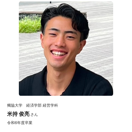
獨協大学 経済学部 経営学科
米持 俊亮
さん
令和6年度卒業