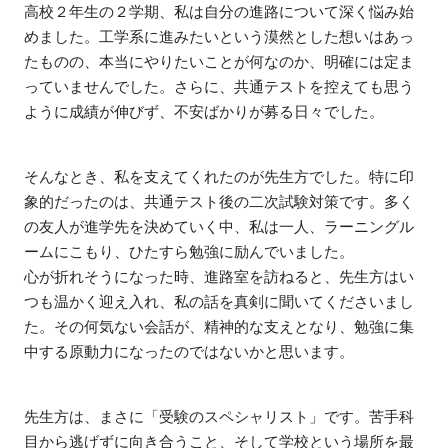
高校２年生の２学期、私は自分の進路について深く悩み始
めました。工学系に進みたいという漠然とした想いはあっ
たものの、本当にやりたいことが何なのか、明確には定ま
っていませんでした。さらに、共通テストを控えても思う
ように成績が伸びず、不安ばかりが募る日々でした。
そんなとき、私を支えてくれたのが先生方でした。特に印
象的だったのは、共通テスト後の二次試験対策です。多く
の友人が進学先を決めていく中、私は一人、ラーニングル
ームにこもり、ひたすら勉強に励んでいました。
心が折れそうになった時、進路室を訪ねると、先生方はい
つも温かく迎え入れ、私の話を真剣に聞いてくださいまし
た。その何気ない会話が、精神的な支えとなり、勉強に集
中する原動力になったのではないかと思います。
先生方は、まさに「受験のスペシャリスト」です。苦手科
目から逃げずに向き合うこと、そして学校という場所を最