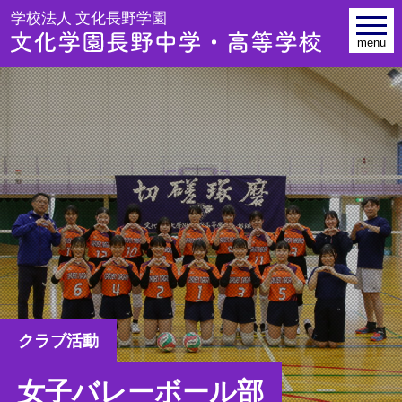
学校法人 文
toggle
navig
menu
クラブ活動
女子バレーボール部