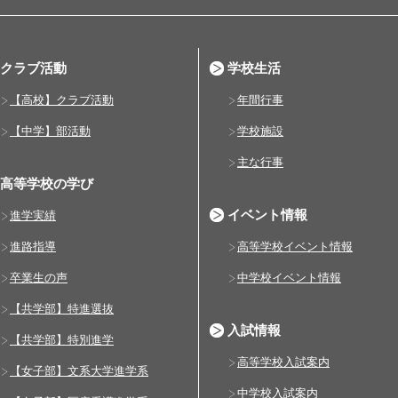
クラブ活動
学校生活
【高校】クラブ活動
年間行事
【中学】部活動
学校施設
主な行事
高等学校の学び
イベント情報
進学実績
進路指導
高等学校イベント情報
卒業生の声
中学校イベント情報
【共学部】特進選抜
入試情報
【共学部】特別進学
高等学校入試案内
【女子部】文系大学進学系
中学校入試案内