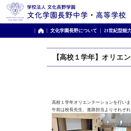
学
文化学園長野について
21世紀型能
ホーム
【高校１学年】オリエ
高校１学年オリエンテーションを行いま
午前は校長先生、進路担当よりそれぞれ