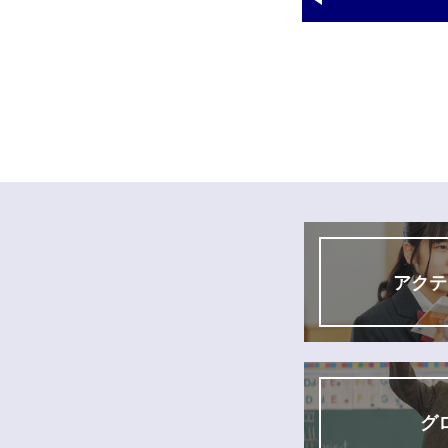
アクテ
グ