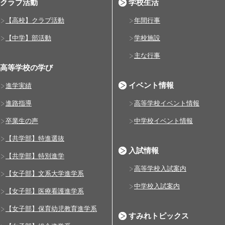
クラブ活動
学校生活
【高校】クラブ活動
年間行事
【中学】部活動
学校施設
主な行事
高等学校の学び
イベント情報
進学実績
進路指導
高等学校イベント情報
卒業生の声
中学校イベント情報
【共学部】特進選抜
入試情報
【共学部】特別進学
高等学校入試案内
【女子部】文系大学進学系
中学校入試案内
【女子部】医療看護進学系
【女子部】保育幼児教育進学系
すみれトピックス