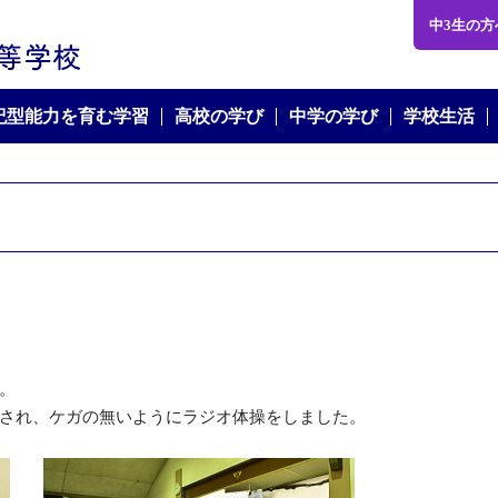
学校法人 文化長野学園 文化学園長野中学・高等学校
中3生の方
世紀型能力を育む学習
高校の学び
中学の学び
学校生活
。
され、ケガの無いようにラジオ体操をしました。