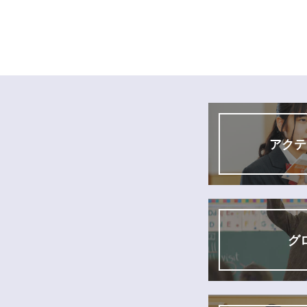
アクテ
グ