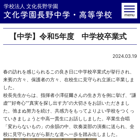
学校法人 文
toggle
navig
menu
【中学】令和5年度 中学校卒業式
2024.03.19
春の訪れを感じられるこの良き日に中学校卒業式が挙行され、
来賓の方々、保護者の方々、在校生に見守られ立派に卒業しま
した。
校長先生からは、指揮者小澤征爾さんの生き方を例に挙げ、“謙
虚”“好奇心”“真実を探し出す力”の大切さをお話いただきまし
た。弛まぬ努力を続け、共感力をもってよりよい学校をつくっ
ていきましょうと中高一貫生にお話ししました。卒業生合唱
「変わらないもの」の余韻の中、吹奏楽部の演奏に送られ、全
校に見守られながら新たな道へ一歩を踏み出しました。