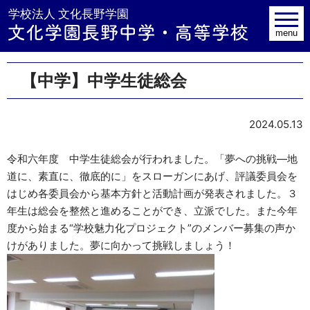
学校法人 文
toggle
navig
menu
【中学】中学生徒総会
2024.05.13
令和六年度 中学生徒総会が行われました。「夢への挑戦―地
道に、素直に、徹底的に」をスローガンにあげ、評議委員会を
はじめ各委員会から基本方針と活動計画が発表されました。３
年生は総会を整然と進めることができ、立派でした。また今年
度から始まる“学校魅力化プロジェクト”のメンバー募集の声か
けがありました。夢に向かって挑戦しましょう！