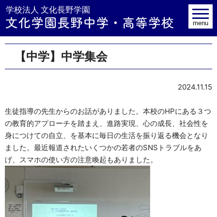
学校法人 文
toggle
navig
menu
【中学】中学集会
2024.11.15
生徒指導の先生からのお話がありました。本校のHPにある３つ
の教育的アプローチを踏まえ、進路実現、心の成長、社会性を
身につけての自立、を基本に毎日の生活を振り返る機会となり
ました。最近報道されたいくつかの若者のSNSトラブルをあ
げ、スマホの使い方の注意喚起もありました。