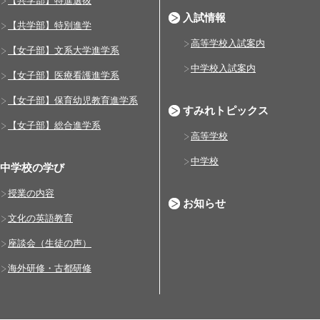
【共学部】特進選抜
入試情報
【共学部】特別進学
高等学校入試案内
【女子部】文系大学進学系
中学校入試案内
【女子部】医療看護進学系
【女子部】保育幼児教育進学系
すみれトピックス
【女子部】総合進学系
高等学校
中学校
中学校の学び
授業の内容
お知らせ
文化の英語教育
座談会（生徒の声）
海外研修・古都研修