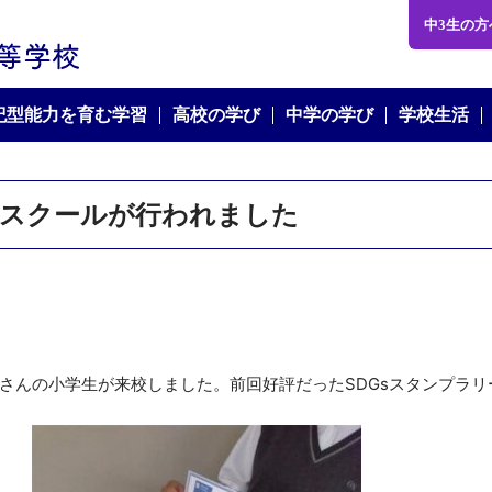
学校法人 文化長野学園 文化学園長野中学・高等学校
中3生の方
世紀型能力を育む学習
高校の学び
中学の学び
学校生活
ンスクールが行われました
さんの小学生が来校しました。前回好評だったSDGsスタンプラ