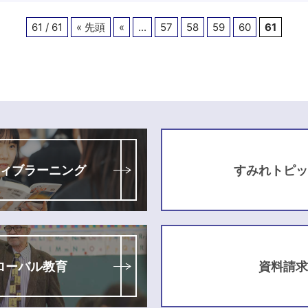
61 / 61
« 先頭
«
...
57
58
59
60
61
ィブラーニング
すみれトピッ
ローバル教育
資料請求