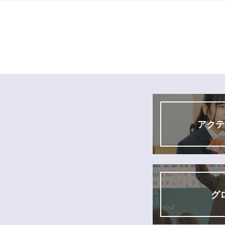
アクテ
グ