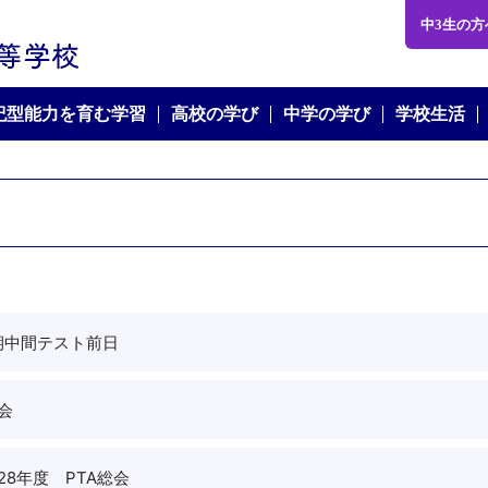
学校法人 文化長野学園 文化学園長野中学・高等学校
中3生の方
世紀型能力を育む学習
高校の学び
中学の学び
学校生活
期中間テスト前日
会
28年度 PTA総会