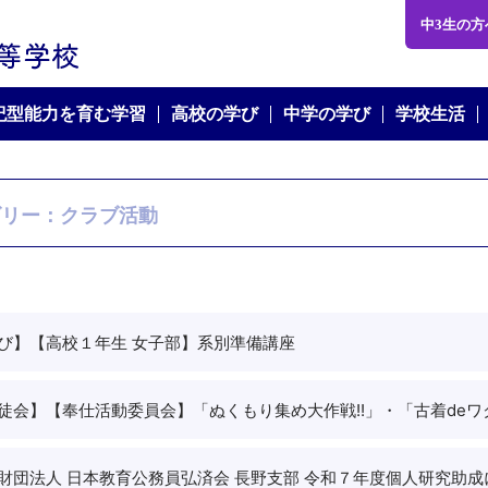
学校法人 文化長野学園 文化学園長野中学・高等学校
中3生の方
世紀型能力を育む学習
高校の学び
中学の学び
学校生活
ゴリー：クラブ活動
び】
【高校１年生 女子部】系別準備講座
徒会】
【奉仕活動委員会】「ぬくもり集め大作戦!!」・「古着deワ
財団法人 日本教育公務員弘済会 長野支部 令和７年度個人研究助