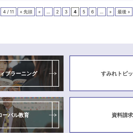
4 / 11
« 先頭
«
...
2
3
4
5
6
...
»
最後 »
ィブラーニング
すみれトピッ
ローバル教育
資料請求