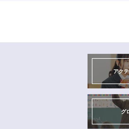
アクテ
グ