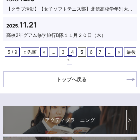
【クラブ活動】
【女子ソフトテニス部】北信高校学年別大会結果報告
11.21
2025.
高校2年グアム修学旅行B隊１１月２０日（木）
5 / 9
« 先頭
«
...
3
4
5
6
7
...
»
最後
»
トップへ戻る
アクティブラーニング