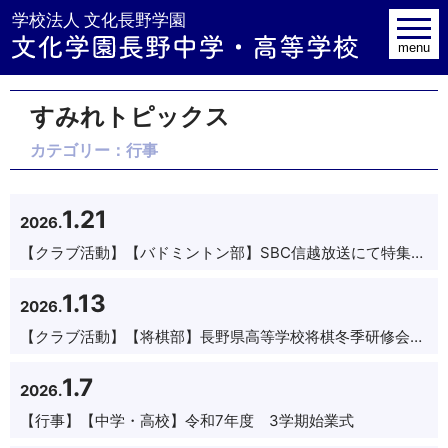
学校法人 文
toggle
navig
menu
すみれトピックス
カテゴリー：行事
1.21
2026.
【クラブ活動】
【バドミントン部】SBC信越放送にて特集されました
1.13
2026.
【クラブ活動】
【将棋部】長野県高等学校将棋冬季研修会に参加しました
1.7
2026.
【行事】
【中学・高校】令和7年度 3学期始業式